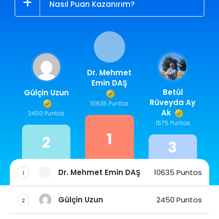
Nasıl Puan Kazanırım?
Dr. Mehmet
Emin DAŞ
Betül
Gülçin Uzun
Rüveyda Ay
10635 Puntos
Ak
2450 Puntos
1575 Puntos
1
2
3
Dr. Mehmet Emin DAŞ
10635 Puntos
1
Gülçin Uzun
2450 Puntos
2