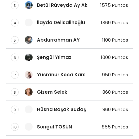
Betül Rüveyda Ay Ak
1575 Puntos
3
İlayda Delisalihoğlu
1369 Puntos
4
Abdurrahman AY
1100 Puntos
5
Şengül Yılmaz
1000 Puntos
6
Yusranur Koca Kars
950 Puntos
7
Gizem Selek
860 Puntos
8
Hüsna Başak Sudaş
860 Puntos
9
Songül TOSUN
855 Puntos
10