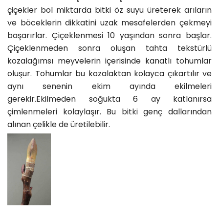
Bitkinin yapraklanmadan sonra oluşan çiçekleri uzak
mesafeden farkedilemezler. Yakından bakıldığı
zaman ise oldukça dikkat çekicidirler. Bu kokusuz
çiçekler bol miktarda bitki öz suyu üreterek arıların
ve böceklerin dikkatini uzak mesafelerden çekmeyi
başarırlar. Çiçeklenmesi 10 yaşından sonra başlar.
Çiçeklenmeden sonra oluşan tahta tekstürlü
kozalağımsı meyvelerin içerisinde kanatlı tohumlar
oluşur. Tohumlar bu kozalaktan kolayca çıkartılır ve
aynı senenin ekim ayında ekilmeleri
gerekir.Ekilmeden soğukta 6 ay katlanırsa
çimlenmeleri kolaylaşır. Bu
bitki
genç dallarından
alınan çelikle de üretilebilir.