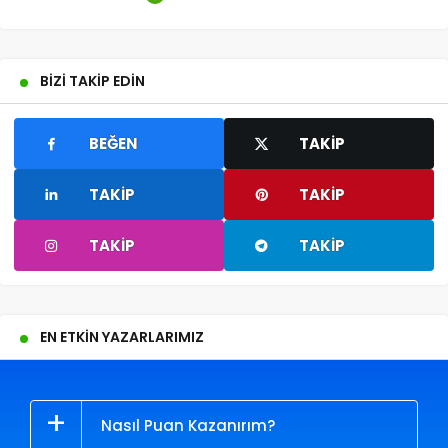
Nakkaştepe Millet Bahçesi: Boğaza
Nazır Muhteşem Bir Park
3 Ocak 2022
BIZI TAKIP EDIN
BEĞEN
TAKIP
TAKIP
TAKIP
TAKIP
TAKIP
EN ETKIN YAZARLARIMIZ