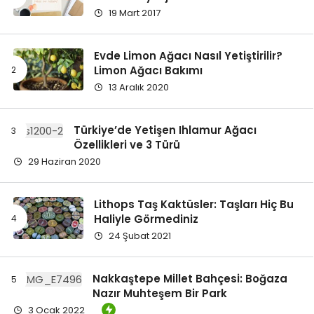
POPÜLER YAZILAR
Peyzaj Mimarlığı okumalı mıyım?
Kimler Peyzaj Mimarı Olmalı?
19 Mart 2017
Evde Limon Ağacı Nasıl Yetiştirilir?
Limon Ağacı Bakımı
13 Aralık 2020
Türkiye’de Yetişen Ihlamur Ağacı
Özellikleri ve 3 Türü
29 Haziran 2020
Lithops Taş Kaktüsler: Taşları Hiç Bu
Haliyle Görmediniz
24 Şubat 2021