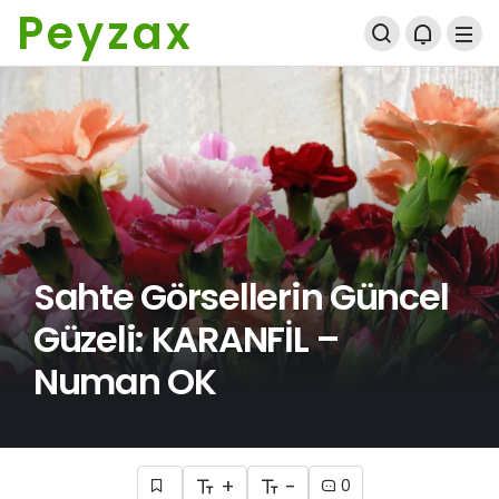
Peyzax
Sahte Görsellerin Güncel
Güzeli: KARANFİL –
Numan OK
+
-
0