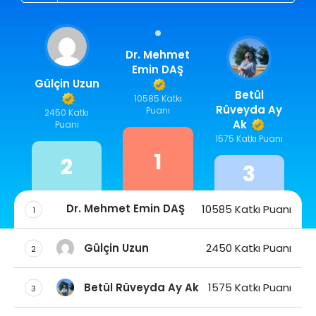
Nasıl Puan Kazanırım?
Dr. Mehmet
Emin DAŞ
Gülçin Uzun
Betül
10585 Katkı
Rüveyda Ay
Puanı
2450 Katkı
Ak
Puanı
1575 Katkı Puanı
1
2
3
Dr. Mehmet Emin DAŞ
10585 Katkı Puanı
1