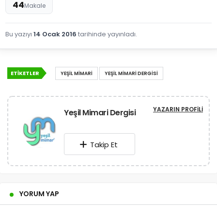
44
Makale
Bu yazıyı
14 Ocak 2016
tarihinde yayınladı.
ETIKETLER
YEŞIL MIMARI
YEŞIL MIMARI DERGISI
YAZARIN PROFILI
Yeşil Mimari Dergisi
Takip Et
YORUM YAP