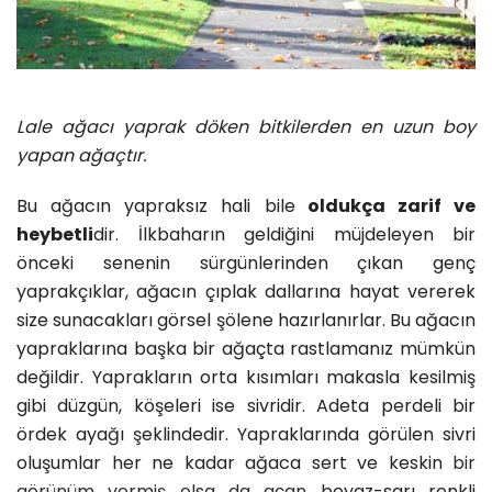
Lale ağacı yaprak döken bitkilerden en uzun boy
yapan ağaçtır.
Bu ağacın yapraksız hali bile
oldukça zarif ve
heybetli
dir. İlkbaharın geldiğini müjdeleyen bir
önceki senenin sürgünlerinden çıkan genç
yaprakçıklar, ağacın çıplak dallarına hayat vererek
size sunacakları görsel şölene hazırlanırlar. Bu ağacın
yapraklarına başka bir ağaçta rastlamanız mümkün
değildir. Yaprakların orta kısımları makasla kesilmiş
gibi düzgün, köşeleri ise sivridir. Adeta perdeli bir
ördek ayağı şeklindedir. Yapraklarında görülen sivri
oluşumlar her ne kadar ağaca sert ve keskin
bir
görünüm vermiş olsa da açan
beyaz-sarı renkli