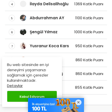
Gülçin Uzun
2450 Katkı Puanı
2
Betül Rüveyda Ay Ak
1575 Katkı Puanı
3
İlayda Delisalihoğlu
1369 Katkı Puanı
4
Abdurrahman AY
1100 Katkı Puanı
5
Şengül Yılmaz
1000 Katkı Puanı
6
Bu web sitesinde en iyi
deneyimi yaşamanızı
Yusranur Koca Kars
950 Katkı Puanı
7
sağlamak için çerezler
kullanılmaktadır.
Detaylar
Gizem Selek
860 Katkı Puanı
8
Kabul Ediyorum
Hüsna Başak Sudaş
860 Katkı Puanı
9