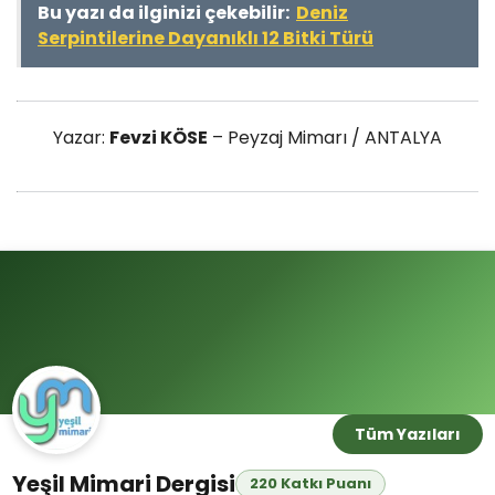
arasındaki otoyolda seyahat ederken gördüğünüz
kırmızı ve sarının yeşile karıştığı sonbaharı
müjdeleyen bu manzarayı izlemenin verdiği zevki…
Bu yazı da ilginizi çekebilir:
Deniz
Serpintilerine Dayanıklı 12 Bitki Türü
Yazar:
Fevzi KÖSE
– Peyzaj Mimarı / ANTALYA