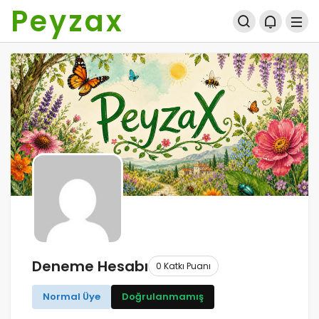
Peyzax
Deneme Hesabı
0 Katkı Puanı
Normal Üye
Doğrulanmamış