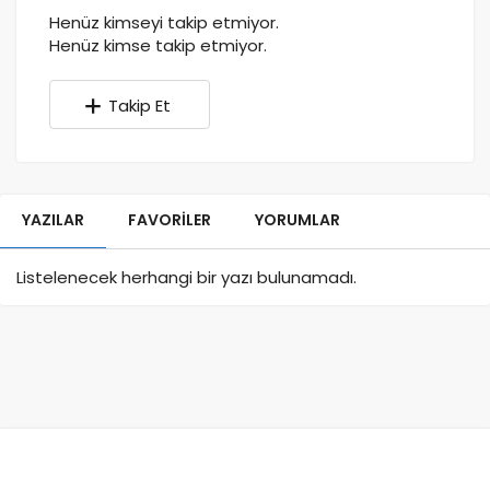
Henüz kimseyi takip etmiyor.
Henüz kimse takip etmiyor.
Takip Et
YAZILAR
FAVORILER
YORUMLAR
SORULAN SORULAR
CEVAPLANAN SORULAR
Listelenecek herhangi bir yazı bulunamadı.