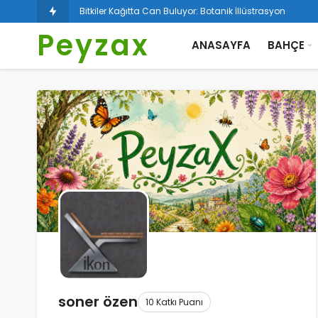
Bitkiler Kağıtta Can Buluyor: Botanik İllüstrasyon
Peyzax
ANASAYFA
BAHÇE
soner özen
10 Katkı Puanı