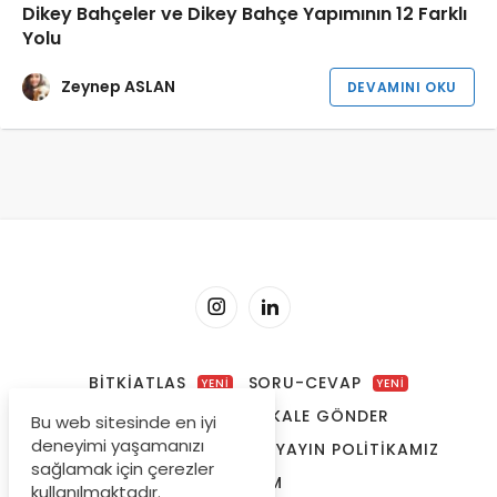
Dikey Bahçeler ve Dikey Bahçe Yapımının 12 Farklı
Yolu
Zeynep ASLAN
DEVAMINI OKU
BITKIATLAS
SORU-CEVAP
YENİ
YENİ
YAZARLARIMIZ
MAKALE GÖNDER
Bu web sitesinde en iyi
deneyimi yaşamanızı
REKLAM & SPONSORLUK
YAYIN POLITIKAMIZ
sağlamak için çerezler
İLETIŞIM
kullanılmaktadır.