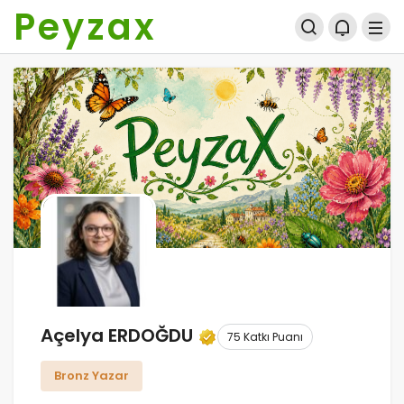
Peyzax
Açelya ERDOĞDU
75 Katkı Puanı
Bronz Yazar