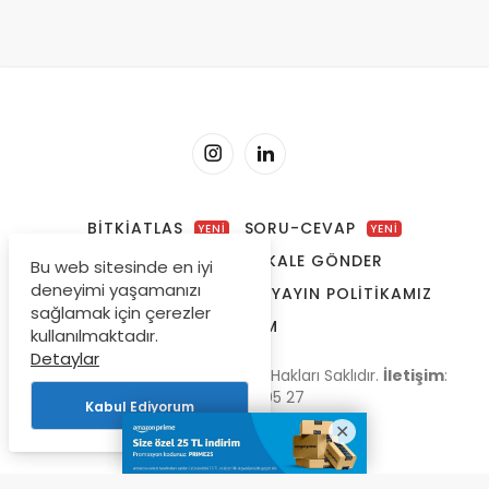
BITKIATLAS
SORU-CEVAP
YENİ
YENİ
YAZARLARIMIZ
MAKALE GÖNDER
Bu web sitesinde en iyi
deneyimi yaşamanızı
REKLAM & SPONSORLUK
YAYIN POLITIKAMIZ
sağlamak için çerezler
İLETIŞIM
kullanılmaktadır.
Detaylar
© Copyright 2009-2026, Tüm Hakları Saklıdır.
İletişim
:
0 535 668 05 27
Kabul Ediyorum