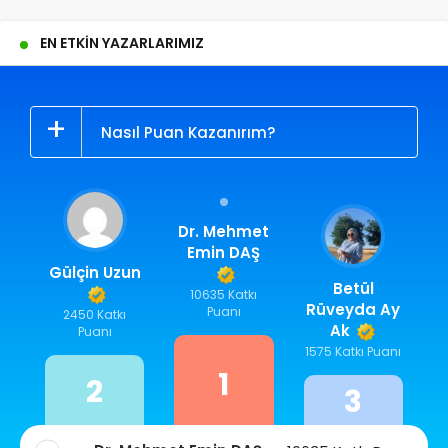
EN ETKIN YAZARLARIMIZ
Nasıl Puan Kazanırım?
Dr. Mehmet
Emin DAŞ
Gülçin Uzun
Betül
10635 Katkı
Rüveyda Ay
Puanı
2450 Katkı
Ak
Puanı
1575 Katkı Puanı
1
2
3