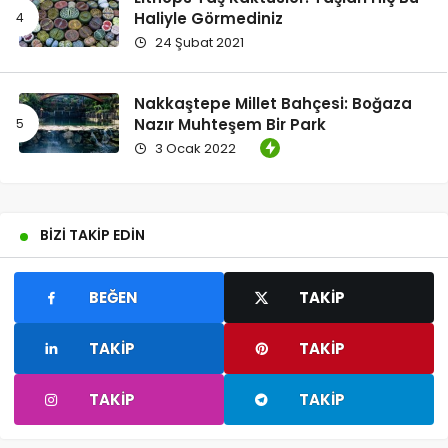
Haliyle Görmediniz
24 Şubat 2021
Nakkaştepe Millet Bahçesi: Boğaza
Nazır Muhteşem Bir Park
3 Ocak 2022
BIZI TAKIP EDIN
BEĞEN
TAKIP
TAKIP
TAKIP
TAKIP
TAKIP