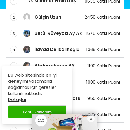
Dr. Mehmet Emin DAŞ
10635 Katkı Puanı
1
Gülçin Uzun
2450 Katkı Puanı
2
Betül Rüveyda Ay Ak
1575 Katkı Puanı
3
İlayda Delisalihoğlu
1369 Katkı Puanı
4
Abdurrahman AY
1100 Katkı Puanı
5
Bu web sitesinde en iyi
deneyimi yaşamanızı
Şengül Yılmaz
1000 Katkı Puanı
6
sağlamak için çerezler
kullanılmaktadır.
Yusranur Koca Kars
950 Katkı Puanı
7
Detaylar
Kabul Ediyorum
Gizem Selek
860 Katkı Puanı
8