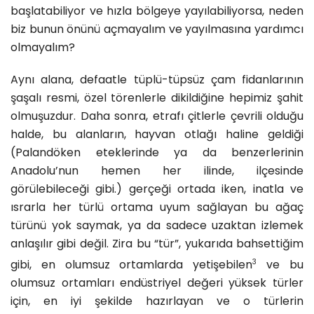
başlatabiliyor ve hızla bölgeye yayılabiliyorsa, neden
biz bunun önünü açmayalım ve yayılmasına yardımcı
olmayalım?
Aynı alana, defaatle tüplü-tüpsüz çam fidanlarının
şaşalı resmi, özel törenlerle dikildiğine hepimiz şahit
olmuşuzdur. Daha sonra, etrafı çitlerle çevrili olduğu
halde, bu alanların, hayvan otlağı haline geldiği
(Palandöken eteklerinde ya da benzerlerinin
Anadolu’nun hemen her ilinde, ilçesinde
görülebileceği gibi.) gerçeği ortada iken, inatla ve
ısrarla her türlü ortama uyum sağlayan bu ağaç
türünü yok saymak, ya da sadece uzaktan izlemek
anlaşılır gibi değil. Zira bu “tür”, yukarıda bahsettiğim
3
gibi, en olumsuz ortamlarda yetişebilen
ve bu
olumsuz ortamları endüstriyel değeri yüksek türler
için, en iyi şekilde hazırlayan ve o türlerin