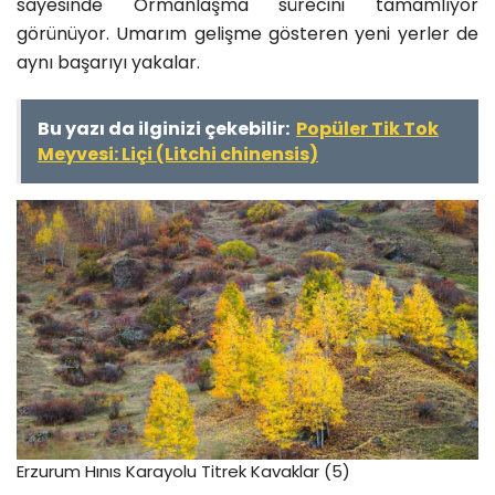
sayesinde Ormanlaşma sürecini tamamlıyor
görünüyor. Umarım gelişme gösteren yeni yerler de
aynı başarıyı yakalar.
Bu yazı da ilginizi çekebilir:
Popüler Tik Tok
Meyvesi: Liçi (Litchi chinensis)
Erzurum Hınıs Karayolu Titrek Kavaklar (5)