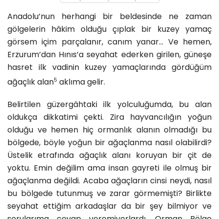
Anadolu’nun herhangi bir beldesinde ne zaman
gölgelerin hâkim olduğu çıplak bir kuzey yamaç
görsem içim parçalanır, canım yanar… Ve hemen,
Erzurum’dan Hınıs’a seyahat ederken girilen, güneşe
hasret ilk vadinin kuzey yamaçlarında gördüğüm
5
ağaçlık alan
aklıma gelir.
Belirtilen güzergâhtaki ilk yolculuğumda, bu alan
oldukça dikkatimi çekti. Zira hayvancılığın yoğun
olduğu ve hemen hiç ormanlık alanın olmadığı bu
bölgede, böyle yoğun bir ağaçlanma nasıl olabilirdi?
Üstelik etrafında ağaçlık alanı koruyan bir çit de
yoktu. Emin değilim ama insan gayreti ile olmuş bir
ağaçlanma değildi. Acaba ağaçların cinsi neydi, nasıl
bu bölgede tutunmuş ve zarar görmemişti? Birlikte
seyahat ettiğim arkadaşlar da bir şey bilmiyor ve
sorularıma cevap veremiyorlardı. Orman Bölge