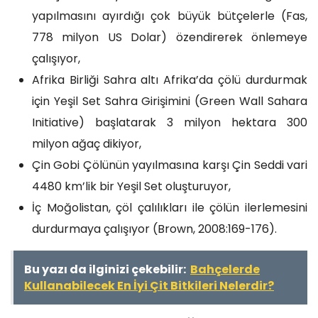
yapılmasını ayırdığı çok büyük bütçelerle (Fas,
778 milyon US Dolar) özendirerek önlemeye
çalışıyor,
Afrika Birliği Sahra altı Afrika’da çölü durdurmak
için Yeşil Set Sahra Girişimini (Green Wall Sahara
Initiative) başlatarak 3 milyon hektara 300
milyon ağaç dikiyor,
Çin Gobi Çölünün yayılmasına karşı Çin Seddi vari
4480 km’lik bir Yeşil Set oluşturuyor,
İç Moğolistan, çöl çalılıkları ile çölün ilerlemesini
durdurmaya çalışıyor (Brown, 2008:169-176).
Bu yazı da ilginizi çekebilir:
Bahçelerde
Kullanabilecek En İyi Çit Bitkileri Nelerdir?