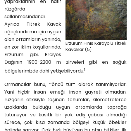
yapraklarının en hafif
rüzgârda
sallanmasındandı.
Ayrıca Titrek Kavak
ağaçlandırma için uygun
olan ortamların yanında,
Erzurum Hınıs Karayolu Titrek
en zor iklim koşullarında,
Kavaklar (5)
Erzurum gibi, Erciyes
Dağının 1900-2200 m zirveleri gibi en soğuk
1
bölgelerimizde dahi yetişebiliyordu.
Ormancılar bunu,
“
öncü tür
”
olarak tanımlıyorlar.
Yani hiçbir insan emeği, insan gayreti olmadan,
rüzgârın etkisiyle taşınan tohumlar, kilometrelerce
uzaklarda bulduğu uygun ortamlarda toprağa
tutunuyor ve kasıtlı bir yok ediş çabası olmadığı
sürece, çok kısa zamanda bölgeyi küçük öbekler
halinde sarıyor. Çok hızlı büyüyen bu otsu bitkiler, ilk