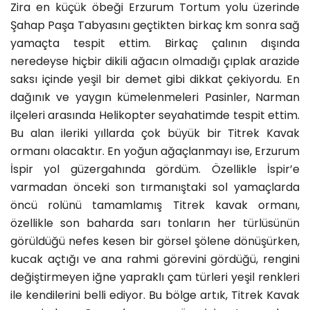
Zira en küçük öbeği Erzurum Tortum yolu üzerinde
Şahap Paşa Tabyasını geçtikten birkaç km sonra sağ
yamaçta tespit ettim. Birkaç çalının dışında
neredeyse hiçbir dikili ağacın olmadığı çıplak arazide
saksı içinde yeşil bir demet gibi dikkat çekiyordu. En
dağınık ve yaygın kümelenmeleri Pasinler, Narman
ilçeleri arasında Helikopter seyahatimde tespit ettim.
Bu alan ileriki yıllarda çok büyük bir Titrek Kavak
ormanı olacaktır. En yoğun ağaçlanmayı ise, Erzurum
İspir yol güzergahında gördüm. Özellikle İspir’e
varmadan önceki son tırmanıştaki sol yamaçlarda
öncü rolünü tamamlamış Titrek kavak ormanı,
özellikle son baharda sarı tonların her türlüsünün
görüldüğü nefes kesen bir görsel şölene dönüşürken,
kucak açtığı ve ana rahmi görevini gördüğü, rengini
değiştirmeyen iğne yapraklı çam türleri yeşil renkleri
ile kendilerini belli ediyor. Bu bölge artık, Titrek Kavak