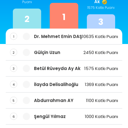
Ak
Puanı
1575 Katkı Puanı
1
2
3
Dr. Mehmet Emin DAŞ
10635 Katkı Puanı
1
Gülçin Uzun
2450 Katkı Puanı
2
Betül Rüveyda Ay Ak
1575 Katkı Puanı
3
İlayda Delisalihoğlu
1369 Katkı Puanı
4
Abdurrahman AY
1100 Katkı Puanı
5
Şengül Yılmaz
1000 Katkı Puanı
6