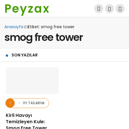
Peyzax
Anasayfa
Etiket: smog free tower
smog free tower
SON YAZILAR
İYI TASARIM
İ
Kirli Havayı
Temizleyen Kule:
Smog Free Tower