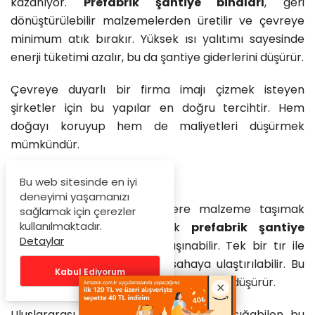
kazanıyor.
Prefabrik şantiye binaları
, geri
dönüştürülebilir malzemelerden üretilir ve çevreye
minimum atık bırakır. Yüksek ısı yalıtımı sayesinde
enerji tüketimi azalır, bu da şantiye giderlerini düşürür.
Çevreye duyarlı bir firma imajı çizmek isteyen
şirketler için bu yapılar en doğru tercihtir. Hem
doğayı koruyup hem de maliyetleri düşürmek
mümkündür.
Lojistik Kolaylığı
Bu web sitesinde en iyi
deneyimi yaşamanızı
Ulaşımın zor olduğu bölgelere malzeme taşımak
sağlamak için çerezler
kullanılmaktadır.
büyük bir sorundur. Ancak
prefabrik şantiye
Detaylar
binaları
, paketli sistemle taşınabilir. Tek bir tır ile
yüzlerce metrekarelik alan sahaya ulaştırılabilir. Bu
Kabul Ediyorum
durum nakliye maliyetlerini ciddi oranda düşürür.
Uluslararası projelerde konteynerlere sığabilen bu