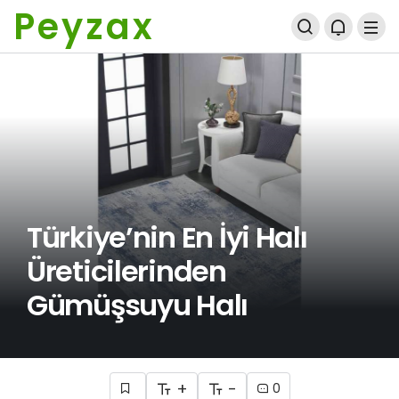
Peyzax
Türkiye’nin En İyi Halı
Üreticilerinden
Gümüşsuyu Halı
+
-
0