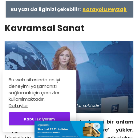
Bu yazı da ilginizi çekebilir:
Karayolu Peyzajı
Kavramsal Sanat
Bu web sitesinde en iyi
deneyimi yaşamanızı
sağlamak için çerezler
kullanılmaktadır.
Detaylar
”Tüm mevcut sanatlar sahtedir”
Kabul Ediyorum
Kavramsal
sanat
anlamını, herhangi bir anlam
kaygısı taşımadan üretilen ‘şeye’ yükler.
İzleyicilerin sıkılıyor olması, mantık safsataları,