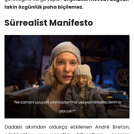
lakin özgünlük paha biçilemez.
Sürrealist Manifesto
”Ne zaman uyuyan sihirbazlarımız uyuyan felsefecilerimiz
olacak?”
Dadaist akımdan oldukça etkilenen André Breton,