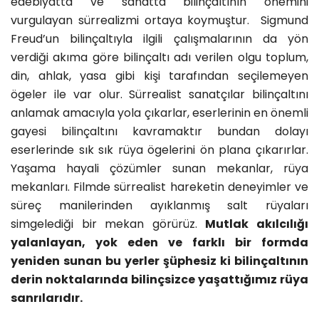
edebiyatta ve sanatta bilinçaltının önemini
vurgulayan sürrealizmi ortaya koymuştur. Sigmund
Freud’un bilinçaltıyla ilgili çalışmalarının da yön
verdiği akıma göre bilinçaltı adı verilen olgu toplum,
din, ahlak, yasa gibi kişi tarafından seçilemeyen
ögeler ile var olur. Sürrealist sanatçılar bilinçaltını
anlamak amacıyla yola çıkarlar, eserlerinin en önemli
gayesi bilinçaltını kavramaktır bundan dolayı
eserlerinde sık sık rüya ögelerini ön plana çıkarırlar.
Yaşama hayali çözümler sunan mekanlar, rüya
mekanları. Filmde sürrealist hareketin deneyimler ve
süreç manilerinden ayıklanmış salt rüyaları
simgelediği bir mekan görürüz.
Mutlak akılcılığı
yalanlayan, yok eden ve farklı bir formda
yeniden sunan bu yerler şüphesiz ki bilinçaltının
derin noktalarında bilinçsizce yaşattığımız rüya
sanrılarıdır.