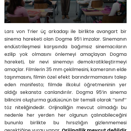
Lars von Trier üç arkadaşı ile birlikte avangart bir
sinema hareketi olan Dogme 95’i imzalar. Sinemanın
”Hiçbir şey orijinal değildir”
endüstrileşmesi karşısında bağımsız sinemacıların
ezilip yok olmasını önlemeyi amaçlayan Dogma
hareketi, bir nevi sinemayı demokratikleştirmeyi
amaçlar. Filmlerin 35 mm çekilmesini, kameranın elde
taşınmasını, filmin özel efekt barındırmamasını talep
eden manifesto; filmde ilkokul öğretmeninin yer
aldığı sekansta canlandırılır. Dogma 95’in sinema
bilincini oluşturma güdüsünün bir temsili olarak ‘’sınıf’’
töz niteliğindedir. Orijinalliğin mevcut olmadığı bu
nedenle her yerden her olgunun çalınabileceğini
bununla birlikte bu hırsızlığın gizlenmemesi
gerektiğine vurgu yapar.
Orijinallik mevcut değildir