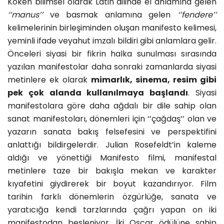
Köken bilimsel olarak Latin dilinde el anlamına gelen
‘’manus’’
ve basmak anlamına gelen
‘’fendere’’
kelimelerinin birleşiminden oluşan manifesto kelimesi,
yeminli ifade veyahut imzalı bildiri gibi anlamlara gelir.
Önceleri siyasi bir fikrin halka sunulması sırasında
yazılan manifestolar daha sonraki zamanlarda siyasi
metinlere ek olarak
mimarlık, sinema, resim gibi
pek çok alanda kullanılmaya başlandı
. Siyasi
manifestolara göre daha ağdalı bir dile sahip olan
sanat manifestoları, dönemleri için ‘’çağdaş’’ olan ve
yazarın sanata bakış felsefesini ve perspektifini
anlattığı bildirgelerdir. Julian Rosefeldt’in kaleme
aldığı ve yönettiği Manifesto filmi, manifestal
metinlere taze bir bakışla mekan ve karakter
kıyafetini giydirerek bir boyut kazandırıyor. Film
tarihin farklı dönemlerin özgürlüğe, sanata ve
yaratıcığa kendi tarzlarında çağrı yapan on iki
manifestodan besleniyor. İki Oscar ödülüne sahip