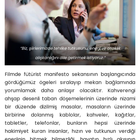
“Biz, şiirlerimizde tehlike tutkusunu, enerji ve ataklık
alışkanlığını dile getirmek istiyoruz.”
Filmde fütürist manifesto sekansının başlangıcında
gördüğümüz ögeleri sıralayıp mekan bağlamında
yorumlamak daha anlaşır olacaktır. Kahverengi
ahşap desenli taban döşemelerinin üzerinde nizami
bir düzende dizilmiş masalar, masaların üzerinde
birbirine dolanmış kablolar, kahveler, kağıtlar,
tabletler, telefonlar, bunların hepsi üzerinde
hakimiyet kuran insanlar, hızın ve tutkunun verdiği
enerjinin bitmek bilmezliği, hayatın hızlı akışının