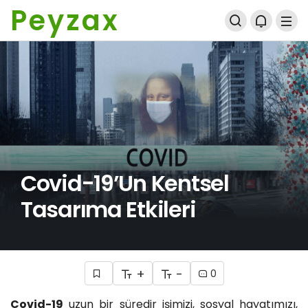
Peyzax
Covid-19’un Kentsel
Tasarıma Etkileri
+
-
0
Covid-19
uzun bir süredir işimizi, sosyal hayatımızı,