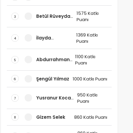
1575 Katkı
Betül Rüveyda
3
Puanı
Ay Ak
1369 Katkı
İlayda
4
Puanı
Delisalihoğlu
1100 Katkı
Abdurrahman
5
Puanı
AY
Şengül Yılmaz
1000 Katkı Puanı
6
950 Katkı
Yusranur Koca
7
Puanı
Kars
Gizem Selek
860 Katkı Puanı
8