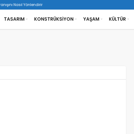
ışını Nasıl Yönlendirir
uka Geçişin İzleri
TASARIM
KONSTRÜKSİYON
YAŞAM
KÜLTÜR
tetiği
atmanlarını Okumak
e’ a Geçiş