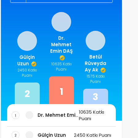
Dr.
Mehmet
Emin DAŞ
Betül
Gülçin
Rüveyda
Uzun
10635 Katkı
Puanı
Ay Ak
2450 Katkı
Puanı
1575 Katkı
Puanı
1
2
3
10635 Katkı
Dr. Mehmet Emin
1
Puanı
DAŞ
Gülçin Uzun
2450 Katkı Puanı
2