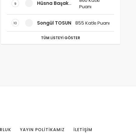
860 Katkı
Hüsna Başak
9
Puanı
Sudaş
Songül TOSUN
855 Katkı Puanı
10
TÜM LISTEYI GÖSTER
RLUK
YAYIN POLITIKAMIZ
İLETIŞIM