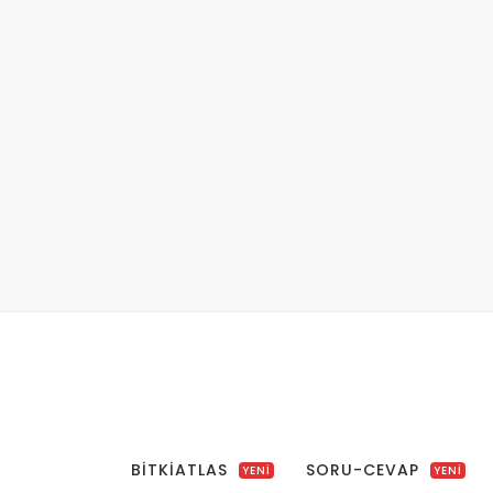
BITKIATLAS
SORU-CEVAP
YENİ
YENİ