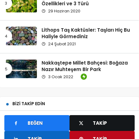
Özellikleri ve 3 Türü
29 Haziran 2020
Lithops Taş Kaktüsler: Taşları Hiç Bu
Haliyle Görmediniz
24 Şubat 2021
Nakkaştepe Millet Bahçesi: Boğaza
Nazır Muhteşem Bir Park
3 Ocak 2022
BIZI TAKIP EDIN
BEĞEN
TAKIP
TAKIP
TAKIP