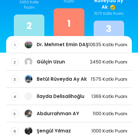
Rüveyda Ay
Puanı
2450 Katkı
Ak
Puanı
1575 Katkı Puanı
1
2
3
Dr. Mehmet Emin DAŞ
10635 Katkı Puanı
1
Gülçin Uzun
2450 Katkı Puanı
2
Betül Rüveyda Ay Ak
1575 Katkı Puanı
3
İlayda Delisalihoğlu
1369 Katkı Puanı
4
Abdurrahman AY
1100 Katkı Puanı
5
Şengül Yılmaz
1000 Katkı Puanı
6