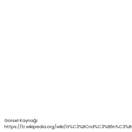
Görsel Kaynağı:
https://tr.wikipedia.org/wiki/G%C3%BCnd%C3%B6n%C