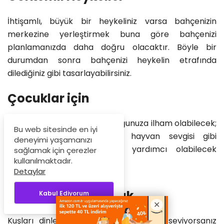
İhtişamlı, büyük bir heykeliniz varsa bahçenizin
merkezine yerleştirmek buna göre bahçenizi
planlamanızda daha doğru olacaktır. Böyle bir
durumdan sonra bahçenizi heykelin etrafında
dilediğiniz gibi tasarlayabilirsiniz.
Çocuklar için
Eğer bir ebeveyn iseniz çocuğunuza ilham olabilecek;
Bu web sitesinde en iyi
onun dostluk, kitap veya hayvan sevgisi gibi
deneyimi yaşamanızı
kazanımlar elde etmesine yardımcı olabilecek
sağlamak için çerezler
kullanılmaktadır.
heykeller kullanabilirsiniz.
Detaylar
Doğayı Kucaklamak
Kabul Ediyorum
Kuşları dinlemeyi, kelebekleri izlemeyi seviyorsanız