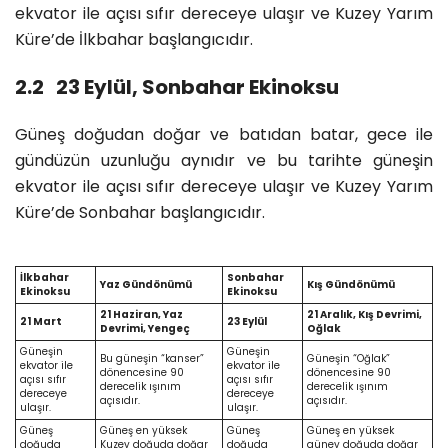
ekvator ile açısı sıfır dereceye ulaşır ve Kuzey Yarım
Küre’de İlkbahar başlangıcıdır.
2.2 23 Eylül, Sonbahar Ekinoksu
Güneş doğudan doğar ve batıdan batar, gece ile
gündüzün uzunluğu aynıdır ve bu tarihte güneşin
ekvator ile açısı sıfır dereceye ulaşır ve Kuzey Yarım
Küre’de Sonbahar başlangıcıdır.
İlkbahar
Sonbahar
Yaz Gündönümü
Kış Gündönümü
Ekinoksu
Ekinoksu
21 Haziran, Yaz
21 Aralık, Kış Devrimi,
21 Mart
23 Eylül
Devrimi, Yengeç
Oğlak
Güneşin
Güneşin
Bu güneşin “kanser”
Güneşin “Oğlak”
ekvator ile
ekvator ile
dönencesine 90
dönencesine 90
açısı sıfır
açısı sıfır
derecelik ışınım
derecelik ışınım
dereceye
dereceye
açısıdır.
açısıdır.
ulaşır.
ulaşır.
Güneş
Güneş en yüksek
Güneş
Güneş en yüksek
doğuda
Kuzey doğuda doğar
doğuda
güney doğuda doğar