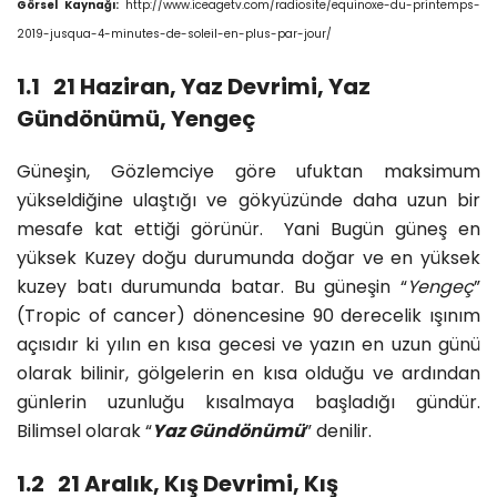
Görsel Kaynağı:
http://www.iceagetv.com/radiosite/equinoxe-du-printemps-
2019-jusqua-4-minutes-de-soleil-en-plus-par-jour/
1.1 21 Haziran, Yaz Devrimi, Yaz
Gündönümü, Yengeç
Güneşin, Gözlemciye göre ufuktan maksimum
yükseldiğine ulaştığı ve gökyüzünde daha uzun bir
mesafe kat ettiği görünür. Yani Bugün güneş en
yüksek Kuzey doğu durumunda doğar ve en yüksek
kuzey batı durumunda batar. Bu güneşin “
Yengeç
”
(Tropic of cancer) dönencesine 90 derecelik ışınım
açısıdır ki yılın en kısa gecesi ve yazın en uzun günü
olarak bilinir, gölgelerin en kısa olduğu ve ardından
günlerin uzunluğu kısalmaya başladığı gündür.
Bilimsel olarak “
Yaz Gündönümü
” denilir.
1.2 21 Aralık, Kış Devrimi, Kış