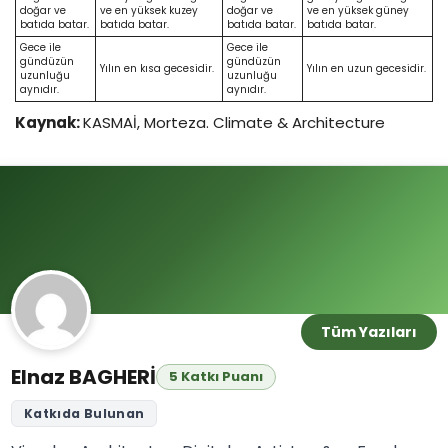
doğar ve
ve en yüksek kuzey
doğar ve
ve en yüksek güney
batıda batar.
batıda batar.
batıda batar.
batıda batar.
Gece ile
Gece ile
gündüzün
gündüzün
Yılın en kısa gecesidir.
Yılın en uzun gecesidir.
uzunluğu
uzunluğu
aynıdır.
aynıdır.
Kaynak:
KASMAİ, Morteza. Climate & Architecture
Tüm Yazıları
Elnaz BAGHERİ
5 Katkı Puanı
Katkıda Bulunan