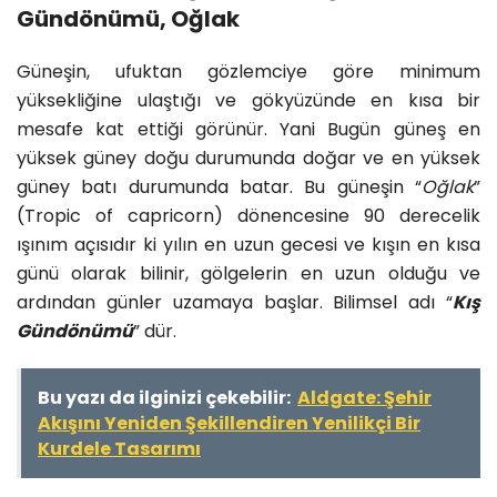
Gündönümü, Oğlak
Güneşin, ufuktan gözlemciye göre minimum
yüksekliğine ulaştığı ve gökyüzünde en kısa bir
mesafe kat ettiği görünür. Yani Bugün güneş en
yüksek güney doğu durumunda doğar ve en yüksek
güney batı durumunda batar. Bu güneşin “
Oğlak
”
(Tropic of capricorn) dönencesine 90 derecelik
ışınım açısıdır ki yılın en uzun gecesi ve kışın en kısa
günü olarak bilinir, gölgelerin en uzun olduğu ve
ardından günler uzamaya başlar. Bilimsel adı “
Kış
Gündönümü
” dür.
Bu yazı da ilginizi çekebilir:
Aldgate: Şehir
Akışını Yeniden Şekillendiren Yenilikçi Bir
Kurdele Tasarımı