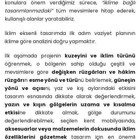
konulara önem verdiğimiz sürece,
“iklime bağlı
tasarımlarımızdaki”
tüm mevsimlere hitap ederek,
kullanışlı alanlar yaratabiliriz.
İklim eksenli tasarımda ilk adım vaziyet planının
iklime göre analizini doğru yapmaktır.
İlk aşamada projenin
kuzeyini ve iklim türünü
öğrenmek, o bölgenin sahip olduğu çeşitli ve
mevsimlere göre
değişken rüzgârları ve hâkim
rüzgârı
n
esme yönü ve türü
nü belirlemek,
güneşin
yönü ve açısı
nı, yaz ve kış aylarındaki etkisini
tasarım esnasında dikkate alarak değerlendirmek,
yazın ve kışın gölgelerin uzama ve kısalma
etkisi
ne dikkate almak, gölge durumunu
değerlendirebilmek, seçilen kent mobilyasında,
aksesuarlar veya malzemelerin dokusunda iklim
özelliklerini gözetmek
tasarım için en önemli