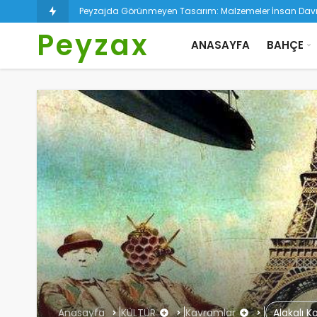
Peyzajda Görünmeyen Tasarım: Malzemeler İnsan Davran
Peyzax
ANASAYFA
BAHÇE
Anasayfa
KÜLTÜR
Kavramlar
Alakalı K