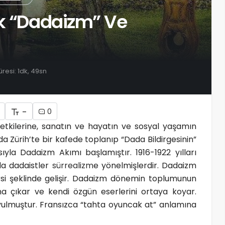
ak “Dadaizm” Ve
esi: 1dk, 49sn
-
0
etkilerine, sanatın ve hayatın ve sosyal yaşamın
nda Zürih’te bir kafede toplanıp “Dada Bildirgesinin”
yla Dadaizm Akımı başlamıştır. 1916-1922 yılları
da dadaistler
sürrealizm
e yönelmişlerdir. Dadaizm
si şeklinde gelişir. Dadaizm dönemin toplumunun
na çıkar ve kendi özgün eserlerini ortaya koyar.
oyulmuştur. Fransızca “tahta oyuncak at” anlamına