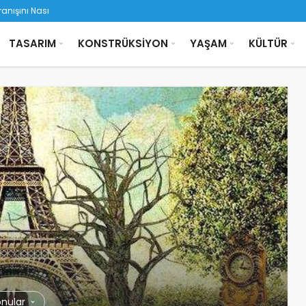
ışını Nasıl Yönlendirir
TASARIM
KONSTRÜKSİYON
YAŞAM
KÜLTÜR
onular