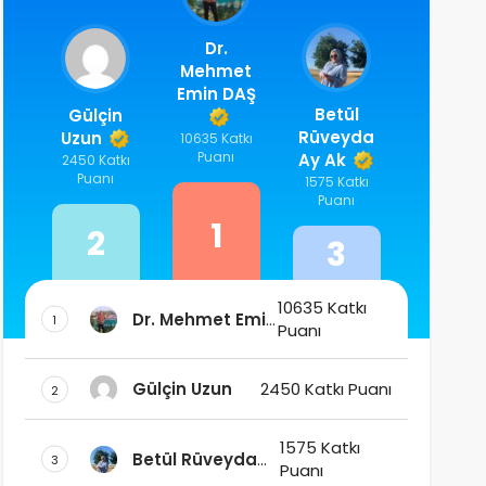
Dr.
Mehmet
Emin DAŞ
Betül
Gülçin
Rüveyda
Uzun
10635 Katkı
Puanı
Ay Ak
2450 Katkı
Puanı
1575 Katkı
Puanı
1
2
3
10635 Katkı
Dr. Mehmet Emin
1
Puanı
DAŞ
Gülçin Uzun
2450 Katkı Puanı
2
1575 Katkı
Betül Rüveyda
3
Puanı
Ay Ak