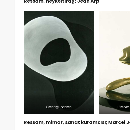
Ressam, heykeltıraş ; Jean Arp
Configuration
L’idole
Ressam, mimar, sanat kuramcısı; Marcel 