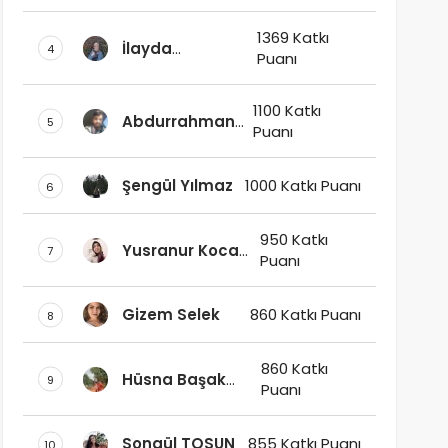
1369 Katkı
İlayda
4
Puanı
Delisalihoğlu
1100 Katkı
Abdurrahman
5
Puanı
AY
Şengül Yılmaz
1000 Katkı Puanı
6
950 Katkı
Yusranur Koca
7
Puanı
Kars
Gizem Selek
860 Katkı Puanı
8
860 Katkı
Hüsna Başak
9
Puanı
Sudaş
Songül TOSUN
855 Katkı Puanı
10