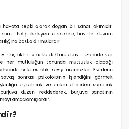
 hayata tepki olarak doğan bir sanat akımıdır.
n basma kalıp ilerleyen kuralarına, hayatın devam
tılığına başkaldırmışlardır.
layı düştükleri umutsuzluktan, dünya üzerinde var
 ve her mutluluğun sonunda mutsuzluk olacağı
serlerinde asla estetik kaygı aramazlar. Eserlerin
aş sonrası psikolojisinin işlendiğini görmek
aşkınlığa uğratmak ve onları derinden sarsmak
 burjuva düzeni reddederek, burjuva sanatının
ulamayı amaçlamışlardır.
dir?