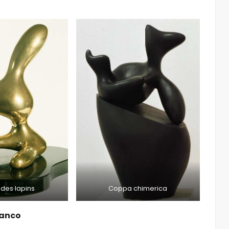
 des lapins
Coppa chimerica
Janco