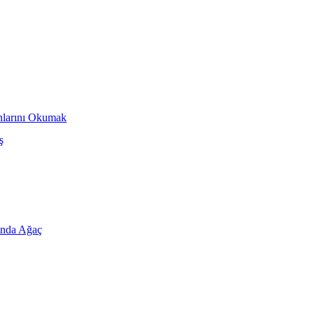
anlarını Okumak
ş
ında Ağaç