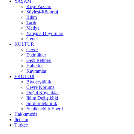
YAŞAM
Köşe Yazıları
Söyleşi-Röportaj
Bilim
Tarih
Medya
Yarışma Duyuruları
Genel
KÜLTÜR
Çevre
Etkinlikler
Gezi Rehberi
Haberler
Kavramlar
EKOLOJİ
Biyoçeşitlilik
Çevre Koruma
Doğal Kaynaklar
İklim Değişikliği
Sürdürülebilirlik
Yenilenebilir Enerji
Hakkımızda
İletişim
Türkçe