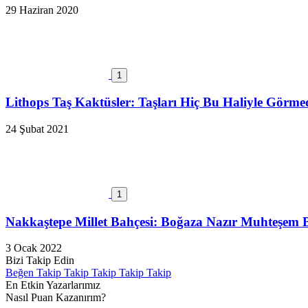
29 Haziran 2020
1
Lithops Taş Kaktüsler: Taşları Hiç Bu Haliyle Görme
24 Şubat 2021
1
Nakkaştepe Millet Bahçesi: Boğaza Nazır Muhteşem 
3 Ocak 2022
Bizi Takip Edin
Beğen
Takip
Takip
Takip
Takip
Takip
En Etkin Yazarlarımız
Nasıl Puan Kazanırım?