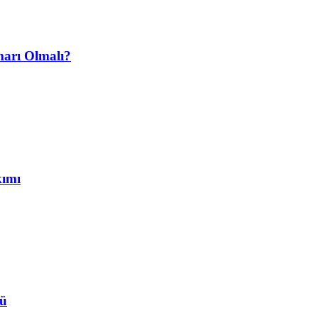
marı Olmalı?
kımı
rü