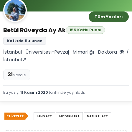
Tüm Yazıları
Betül Rüveyda Ay Ak
155 Katkı Puanı
Katkıda Bulunan
İstanbul Üniversitesi-Peyzaj Mimarlığı Doktora🌍/
İstanbul📍
31
Makale
Bu yazıyı
11 Kasım 2020
tarihinde yayınladı.
ETIKETLER
LAND ART
MODERN ART
NATURAL ART