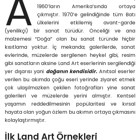
A
1960’ların Amerika’sında ortaya
çıkmıştır. 1970’e gelindiğinde tüm Batı
ülkelerini etkilemiş avant-garde
(yenilikçi) bir
sanat
türüdür. Önceliği ve ana
malzemesi “Doğa” olan bu sanat t
ürün
de hiçbir
kısıtlama yoktur. İç mekanda; galerilerde,
sanat
evlerinde, müzelerde sergilenen heykel gibi, resim
gibi sanatların aksine Land Art eserlerinin sergilendiği
yer dışarısı yani
doğanın kendisidir.
Anıtsal eserler
verilen bu akımda çoğu eseri yerinde ziyaret etmek
çok ulaşılmazken çekilen fotoğrafları yine sanat
galerileri ve müzelerde yerini almıştır. Kentsel
yaşamın reddedilmesinin popülaritesi ve kırsal
hayata olan yoğun özlem bu akımın ortaya çıkmasını
kolaylaştırmıştır.
İlk Land Art Örnekleri