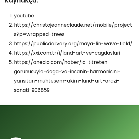
Kaynakça:
youtu
b
e
https://christojeanneclaude.net/mobile/project
s?p=wrapped-trees
https://publicdelivery.org/maya-lin-wave-field/
https://xxi.com.tr/i/land-art-ve-cagdaslari
https://onedio.com/haber/ic-titreten-
gorunusuyle-doga-ve-insanin-harmonisini-
yansitan-muhtesem-akim-land-art-arazi-
sanati-908859