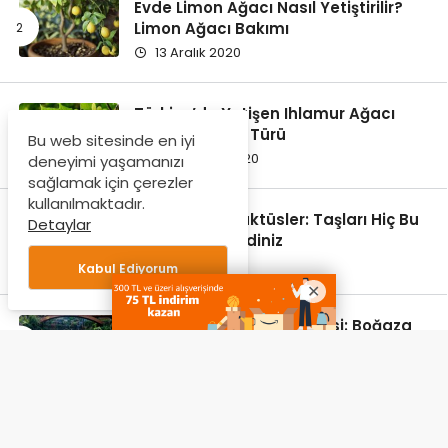
Evde Limon Ağacı Nasıl Yetiştirilir?
Limon Ağacı Bakımı
13 Aralık 2020
Türkiye’de Yetişen Ihlamur Ağacı
Özellikleri ve 3 Türü
Bu web sitesinde en iyi
29 Haziran 2020
deneyimi yaşamanızı
sağlamak için çerezler
kullanılmaktadır.
Lithops Taş Kaktüsler: Taşları Hiç Bu
Detaylar
Haliyle Görmediniz
24 Şubat 2021
Kabul Ediyorum
Nakkaştepe Millet Bahçesi: Boğaza
Nazır Muhteşem Bir Park
3 Ocak 2022