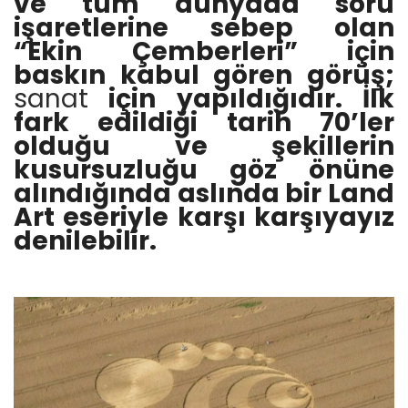
ve tüm dünyada soru
işaretlerine sebep olan
“
Ekin Çemberleri
” için
baskın kabul gören görüş;
sanat
için yapıldığıdır. İlk
fark edildiği tarih 70’ler
olduğu ve şekillerin
kusursuzluğu göz önüne
alındığında aslında bir Land
Art eseriyle karşı karşıyayız
denilebilir.