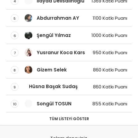
İlayda Delisalihoğlu
1369 Katkı Puanı
4
Abdurrahman AY
1100 Katkı Puanı
5
Şengül Yılmaz
1000 Katkı Puanı
6
Yusranur Koca Kars
950 Katkı Puanı
7
Gizem Selek
860 Katkı Puanı
8
Hüsna Başak Sudaş
860 Katkı Puanı
9
Songül TOSUN
855 Katkı Puanı
10
TÜM LISTEYI GÖSTER