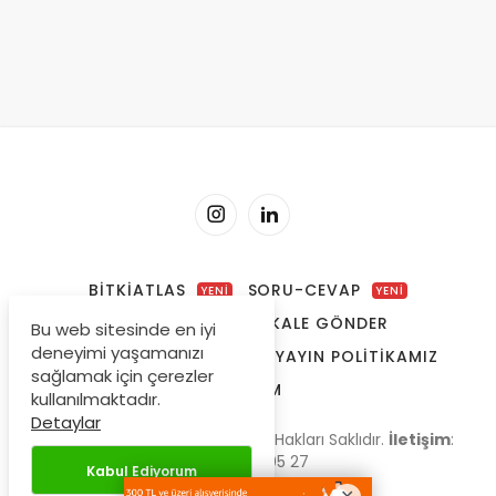
BITKIATLAS
SORU-CEVAP
YENİ
YENİ
YAZARLARIMIZ
MAKALE GÖNDER
Bu web sitesinde en iyi
deneyimi yaşamanızı
REKLAM & SPONSORLUK
YAYIN POLITIKAMIZ
sağlamak için çerezler
İLETIŞIM
kullanılmaktadır.
Detaylar
© Copyright 2009-2026, Tüm Hakları Saklıdır.
İletişim
:
0 535 668 05 27
Kabul Ediyorum