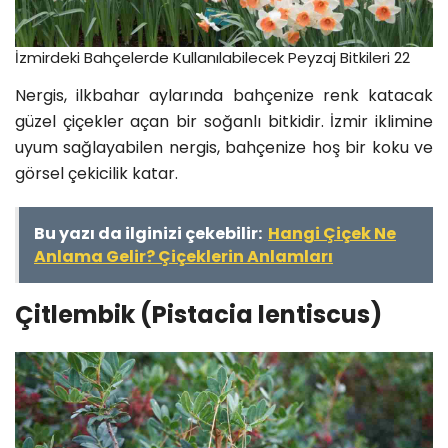
İzmirdeki Bahçelerde Kullanılabilecek Peyzaj Bitkileri 22
Nergis, ilkbahar aylarında bahçenize renk katacak
güzel çiçekler açan bir soğanlı bitkidir. İzmir iklimine
uyum sağlayabilen nergis, bahçenize hoş bir koku ve
görsel çekicilik katar.
Bu yazı da ilginizi çekebilir:
Hangi Çiçek Ne
Anlama Gelir? Çiçeklerin Anlamları
Çitlembik (Pistacia lentiscus)