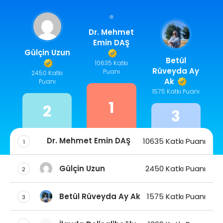
Dr. Mehmet
Emin DAŞ
Gülçin Uzun
Betül
10635 Katkı
Rüveyda Ay
Puanı
2450 Katkı
Ak
Puanı
1575 Katkı Puanı
1
2
3
Dr. Mehmet Emin DAŞ
10635 Katkı Puanı
1
Gülçin Uzun
2450 Katkı Puanı
2
Betül Rüveyda Ay Ak
1575 Katkı Puanı
3