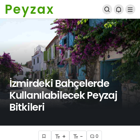
Peyzax
İzmirdeki Bahçelerde
Kullanılabilecek Peyzaj
Bitkileri
+
-
0