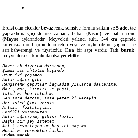
Erdişi olan çiçekler
beyaz
renk, şemsiye formlu salkım ve
5 adet
taç
yapraklıdır. Çiçeklenme zamanı, bahar
(Nisan)
ve bahar sonu
(Mayıs)
aylarındadır. Meyveleri yalancı sulu,
3-4 cm
çapında
küremsi-armut biçiminde önceleri yeşil ve tüylü, olgunlaştığında ise
sarı-kahverengi ve tüysüzdür. Kısa bir sapı vardır. Tadı
buruk
,
meyve dokusu kumlu da olsa
yenebilir.
Bazen ah diyorum durmadan,

Şimdi ben ahlatın başında,

Otuz iki yaşımda.

Ahlar ağacı gibi.

Rengarenk çaputlar bağladım yıllarca dallarıma,

Mavi, mor, kırmızı ve yeşil,

İstedim, hep istedim,

Sen iste derdim, iste yeter ki vereyim.

Her istediğimi verdim. 
Arttım, fazlalaştım,

Eksikli yaşamaktan.

Ahlar ağacıyım, gibisi fazla.

Başka bir şey istemem,

Artık beyazlaşan üç-beş tel saçıma,

Hesabımı vermekten başka.
Didem Madak