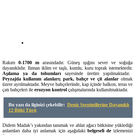
Rakım
0-1700 m
arasındadır. Güneş ışığını sever ve soğuğa
dayanıklıdır. Ilıman iklim ve taşlı, kumlu, kuru toprak istemektedir.
Aşılama ya da tohumları
sayesinde üretim yapılmaktadır.
Peyzajda kullanım alanları; park, bahçe ve çit alanlar
olmak
üzere ayrılmaktadır. Meyve bahçelerinde, kap içinde balkon, teras ve
çatı bahçeleri ile
erozyon kontrol
çalışmalarında kullanılmaktadır.
Bu yazı da ilginizi çekebilir:
Deniz Serpintilerine Dayanıklı
12 Bitki Türü
Didem Madak’ı yakından tanımak ve ahlat ağacı bitkisine yüklediği
anlamları daha iyi anlamak için aşağıdaki
belgeseli de
izlemenizi