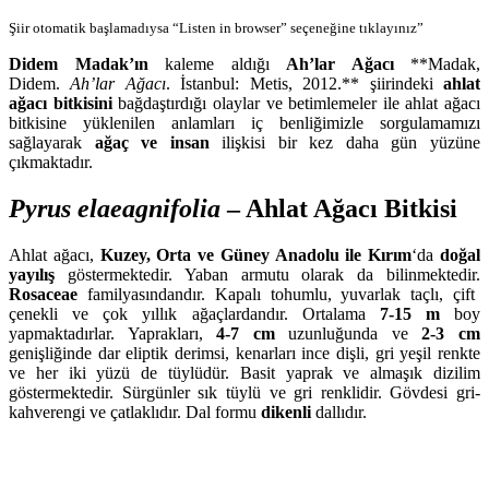
Şiir otomatik başlamadıysa “Listen in browser” seçeneğine tıklayınız”
Didem Madak’ın
kaleme aldığı
Ah’lar Ağacı
**Madak,
Didem.
Ah’lar Ağacı
. İstanbul: Metis, 2012.** şiirindeki
ahlat
ağacı bitkisini
bağdaştırdığı olaylar ve betimlemeler ile ahlat ağacı
bitkisine yüklenilen anlamları iç benliğimizle sorgulamamızı
sağlayarak
ağaç ve insan
ilişkisi bir kez daha gün yüzüne
çıkmaktadır.
Pyrus elaeagnifolia
– Ahlat Ağacı Bitkisi
Ahlat ağacı,
Kuzey, Orta ve Güney Anadolu ile Kırım
‘da
doğal
yayılış
göstermektedir. Yaban armutu olarak da bilinmektedir.
Rosaceae
familyasındandır. Kapalı tohumlu, yuvarlak taçlı, çift
çenekli ve çok yıllık ağaçlardandır. Ortalama
7-15 m
boy
yapmaktadırlar. Yaprakları,
4-7 cm
uzunluğunda ve
2-3 cm
genişliğinde dar eliptik derimsi, kenarları ince dişli, gri yeşil renkte
ve her iki yüzü de tüylüdür. Basit yaprak ve almaşık dizilim
göstermektedir. Sürgünler sık tüylü ve gri renklidir. Gövdesi gri-
kahverengi ve çatlaklıdır. Dal formu
dikenli
dallıdır.