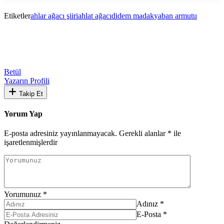
Etiketler
ahlar ağacı şiiri
ahlat ağacı
didem madak
yaban armutu
Betül
Yazarın Profili
Takip Et
Yorum Yap
E-posta adresiniz yayınlanmayacak.
Gerekli alanlar
*
ile
işaretlenmişlerdir
Yorumunuz
*
Adınız
*
E-Posta
*