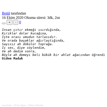
Betül
tarafından
16 Ekim 2020
Okuma süresi: 3dk, 2sn
0
+
-
İnsan çıtır ekmeği ısırdığında,

Kırıklar dolar kucağına,

İşte orası umudun tarlasıdır.

Ve orada başaklar ağırlaştığında,

Sayısız ah dökülür toprağa.

İç ses, diye söylendim,

Ve ah dedim sonra,

Böyle ah demeyi beli bükük bir ahlat ağacından öğrendim
Didem Madak
saudade
·
Ah’lar Ağacı- Didem Madak