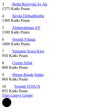
3
Betül Rüveyda Ay Ak
1575 Katkı Puanı
4
İlayda Delisalihoğlu
1369 Katkı Puanı
5
Abdurrahman AY
1100 Katkı Puanı
6
Şengül Yılmaz
1000 Katkı Puanı
7
Yusranur Koca Kars
950 Katkı Puanı
8
Gizem Selek
860 Katkı Puanı
9
Hüsna Başak Sudaş
860 Katkı Puanı
10
Songül TOSUN
855 Katkı Puanı
Tüm Listeyi Göster