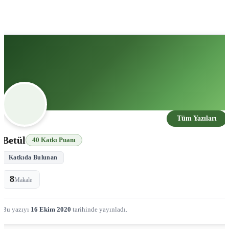
Tüm Yazıları
Betül
40 Katkı Puanı
Katkıda Bulunan
8
Makale
Bu yazıyı
16 Ekim 2020
tarihinde yayınladı.