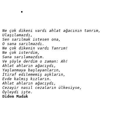
Ne çok dikeni vardı ahlat ağacının tanrım,

Ulaşılamazdı,

Sen sarılmak istesen ona,

O sana sarılmazdı.

Ne çok dikenin vardı Tanrım!

Ne çok isterdim,

Sana sarılamazdım.

Ve şöyle derdim o zaman: Ah!
Ahlat ahların ağacıydı,

Yaşlanmaya başlayanların,

İtiraf edilememiş aşkların,

Evde kalmış kızların.

Ahlat ahların ağacıydı,

Cezayir nasıl cezaların ülkesiyse,

Öyleydi işte.
Didem Madak