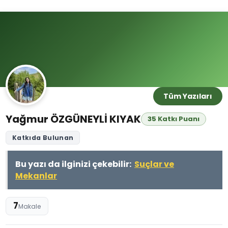
Tüm Yazıları
Yağmur ÖZGÜNEYLİ KIYAK
35 Katkı Puanı
Katkıda Bulunan
Bu yazı da ilginizi çekebilir:
Suçlar ve
Mekanlar
7
Makale