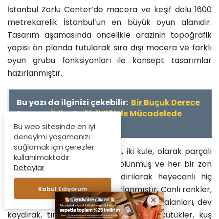
İstanbul Zorlu Center’de macera ve keşif dolu 1600
metrekarelik İstanbul’un en büyük oyun alanıdır.
Tasarım aşamasında öncelikle arazinin topoğrafik
yapısı ön planda tutularak sıra dışı macera ve farklı
oyun grubu fonksiyonları ile konsept tasarımlar
hazırlanmıştır.
Bu yazı da ilginizi çekebilir:
Bir Buçuk Derece
Raporu: İklim Değişikliğiyle Mücadelede
Kritik Eşik
Bu web sitesinde en iyi
deneyimi yaşamanızı
sağlamak için çerezler
Alçak oyun adası, dağlık alan, iki kule, olarak parçalı
kullanılmaktadır.
bir şeklide alanlar zonlara bölünmüş ve her bir zon
Detaylar
çocuklara farklı hisler uyandırılarak heyecanlı hiç
bitmeyen alanlar olarak tasarlanmıştır. Canlı renkler,
Kabul Ediyorum
su oyunları, tepeler, köprüler, saklanma alanları, dev
kaydırak, tırmanma duvarları, ahşap kütükler, kuş