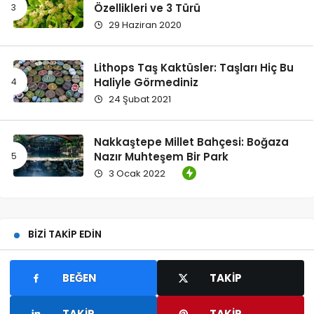
Özellikleri ve 3 Türü
29 Haziran 2020
Lithops Taş Kaktüsler: Taşları Hiç Bu
Haliyle Görmediniz
24 Şubat 2021
Nakkaştepe Millet Bahçesi: Boğaza
Nazır Muhteşem Bir Park
3 Ocak 2022
BIZI TAKIP EDIN
BEĞEN
TAKIP
TAKIP
TAKIP