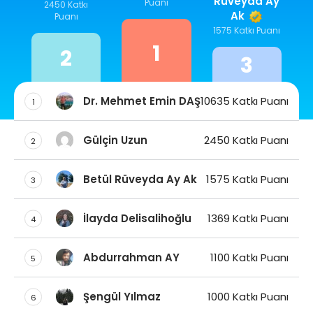
Rüveyda Ay
Puanı
2450 Katkı
Ak
Puanı
1575 Katkı Puanı
1
2
3
Dr. Mehmet Emin DAŞ
10635 Katkı Puanı
1
Gülçin Uzun
2450 Katkı Puanı
2
Betül Rüveyda Ay Ak
1575 Katkı Puanı
3
İlayda Delisalihoğlu
1369 Katkı Puanı
4
Abdurrahman AY
1100 Katkı Puanı
5
Şengül Yılmaz
1000 Katkı Puanı
6