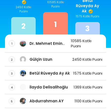
Betül
10585 Katkı
Rüveyda Ay
Puanı
2450 Katkı
Ak
Puanı
1575 Katkı Puanı
1
2
3
10585 Katkı
Dr. Mehmet Emin
1
Puanı
DAŞ
Gülçin Uzun
2450 Katkı Puanı
2
Betül Rüveyda Ay Ak
1575 Katkı Puanı
3
İlayda Delisalihoğlu
1369 Katkı Puanı
4
Abdurrahman AY
1100 Katkı Puanı
5