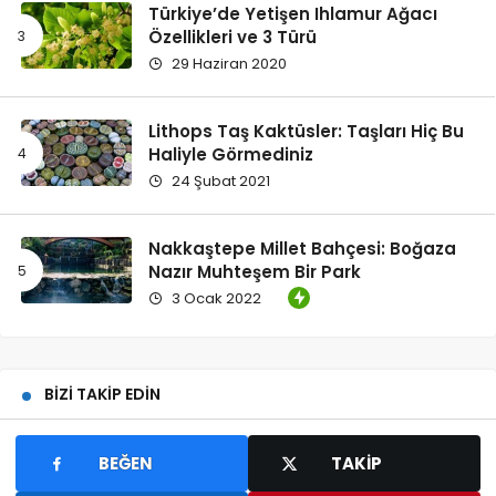
Türkiye’de Yetişen Ihlamur Ağacı
Özellikleri ve 3 Türü
29 Haziran 2020
Lithops Taş Kaktüsler: Taşları Hiç Bu
Haliyle Görmediniz
24 Şubat 2021
Nakkaştepe Millet Bahçesi: Boğaza
Nazır Muhteşem Bir Park
3 Ocak 2022
BIZI TAKIP EDIN
BEĞEN
TAKIP