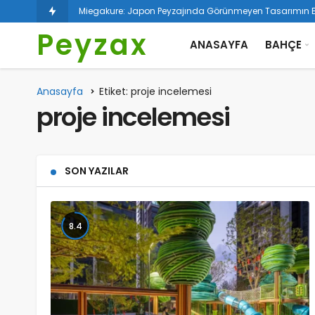
Miegakure: Japon Peyzajında Görünmeyen Tasarımın Es
Peyzax
ANASAYFA
BAHÇE
Anasayfa
Etiket: proje incelemesi
proje incelemesi
SON YAZILAR
8.4