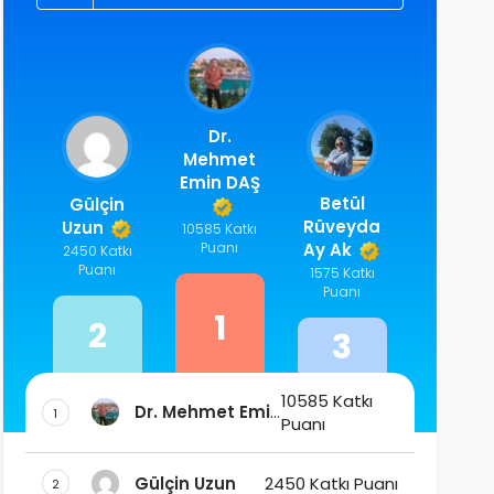
Dr.
Mehmet
Emin DAŞ
Betül
Gülçin
Rüveyda
Uzun
10585 Katkı
Puanı
Ay Ak
2450 Katkı
Puanı
1575 Katkı
Puanı
1
2
3
10585 Katkı
Dr. Mehmet Emin
1
Puanı
DAŞ
Gülçin Uzun
2450 Katkı Puanı
2