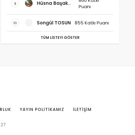
860 Katkı
Hüsna Başak
9
Puanı
Sudaş
Songül TOSUN
855 Katkı Puanı
10
TÜM LISTEYI GÖSTER
RLUK
YAYIN POLITIKAMIZ
İLETIŞIM
 27