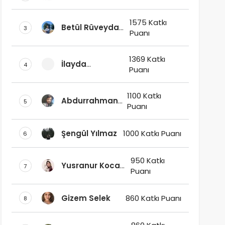
1575 Katkı
Betül Rüveyda
3
Puanı
Ay Ak
1369 Katkı
İlayda
4
Puanı
Delisalihoğlu
1100 Katkı
Abdurrahman
5
Puanı
AY
Şengül Yılmaz
1000 Katkı Puanı
6
950 Katkı
Yusranur Koca
7
Puanı
Kars
Gizem Selek
860 Katkı Puanı
8