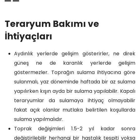
A
T
a
u
k
o
k
r
Teraryum Bakımı ve
t
p
ı
b
i
r
l
a
İhtiyaçları
f
a
T
Y
K
k
a
o
Aydınlık yerlerde gelişim gösterirler, ne direk
a
ş
s
güneş ne de karanlık yerlerde gelişim
r
ı
u
göstermezler. Toprağın sulama ihtiyacına göre
b
n
sulanmalı, yaz döneminde haftada bir az sulama
o
u
yapılırken kışın ayda bir sulama yapılabilir. Kapalı
n
teraryumlar da sulamaya ihtiyaç olmayabilir
fakat açık olanlar mutlaka belirtilen koşullarda
sulama yapılmalıdır.
Toprak değişimleri 1.5-2 yıl kadar sonra
değiştirilebilir herhangi bir hastalık tespiti yoksa