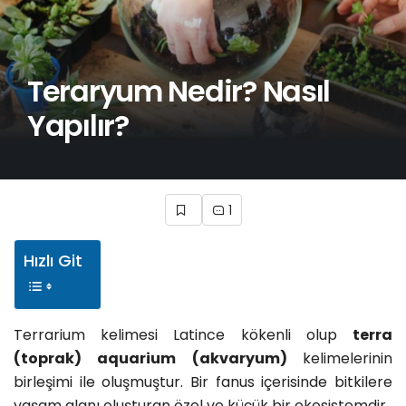
Teraryum Nedir? Nasıl
Yapılır?
1
Hızlı Git
Terrarium kelimesi Latince kökenli olup
terra
(toprak) aquarium (akvaryum)
kelimelerinin
birleşimi ile oluşmuştur. Bir fanus içerisinde bitkilere
yaşam alanı oluşturan özel ve küçük bir ekosistemdir.