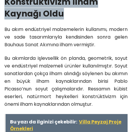
Konstrüktivizm İlham
Kaynağı Oldu
Bu akım endüstriyel malzemelerin kullanımı, modern
ve sade tasarımlarıyla kendisinden sonra gelen
Bauhaus Sanat Akımı
na ilham vermiştir.
Bu akımlarda işlevsellik ön planda, geometrik, soyut
ve endüstriyel malzemeli
ürün
ler kullanılmıştır. Soyut
sanatlardan çokça ilham alındığı söylenen bu akımın
en büyük ilham kaynaklarından birisi Pablo
Picasso’nun soyut çalışmalarıdır. Ressamın kübist
eserleri, natürmort heykelleri konstrüktivizm için
önemi ilham kaynaklarından olmuştur.
Bu yazı da ilginizi çekebilir:
Villa Peyzaj Proje
Örnekleri