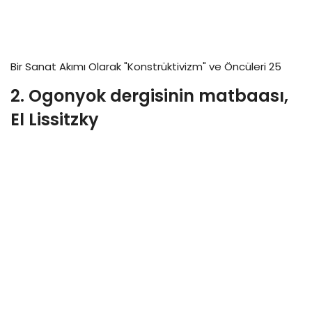
H
d
o
i
e
n
ç
l
U
i
Bir Sanat Akımı Olarak "Konstrüktivizm" ve Öncüleri 25
ç
2. Ogonyok dergisinin matbaası,
m
El Lissitzky
a
y
a
n
K
u
ş
u
)