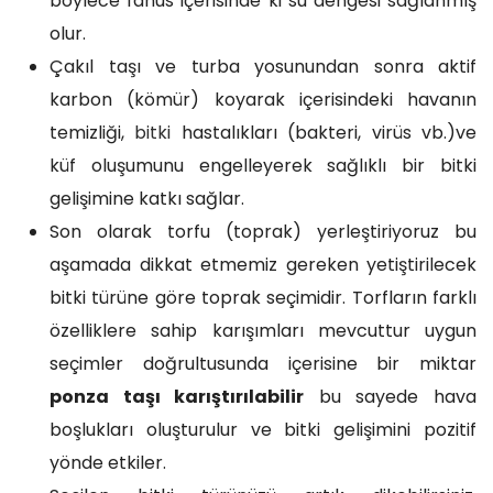
böylece fanus içerisinde ki su dengesi sağlanmış
olur.
Çakıl taşı ve turba yosunundan sonra aktif
karbon (kömür) koyarak içerisindeki havanın
temizliği,
bitki
hastalıkları (bakteri, virüs vb.)ve
küf oluşumunu engelleyerek sağlıklı bir bitki
gelişimine katkı sağlar.
Son olarak torfu (toprak) yerleştiriyoruz bu
aşamada dikkat etmemiz gereken yetiştirilecek
bitki türüne göre toprak seçimidir. Torfların farklı
özelliklere sahip karışımları mevcuttur uygun
seçimler doğrultusunda içerisine bir miktar
ponza taşı karıştırılabilir
bu sayede hava
boşlukları oluşturulur ve bitki gelişimini pozitif
yönde etkiler.