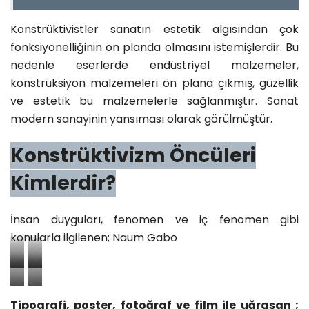
Konstrüktivistler sanatın estetik algısından çok
fonksiyonelliğinin ön planda olmasını istemişlerdir. Bu
nedenle eserlerde endüstriyel malzemeler,
konstrüksiyon malzemeleri ön plana çıkmış, güzellik
ve estetik bu malzemelerle sağlanmıştır. Sanat
modern sanayinin yansıması olarak görülmüştür.
Konstrüktivizm Öncüleri
Kimlerdir?
İnsan duyguları, fenomen ve iç fenomen gibi
konularla ilgilenen; Naum Gabo
U
U
S
z
z
Tipografi, poster, fotoğraf ve film ile uğraşan ;