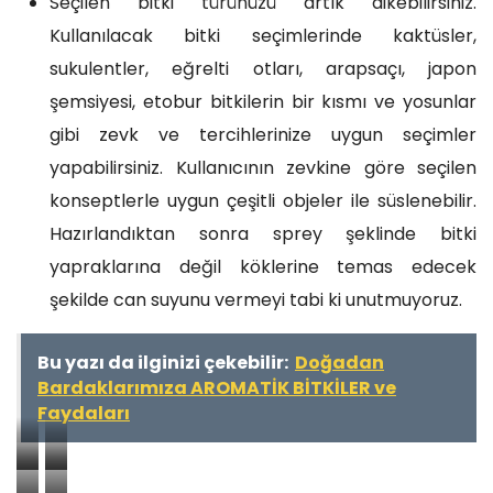
Seçilen bitki t
ürün
üzü artık dikebilirsiniz.
Kullanılacak bitki seçimlerinde kaktüsler,
sukulentler, eğrelti otları, arapsaçı, japon
şemsiyesi, etobur bitkilerin bir kısmı ve yosunlar
gibi zevk ve tercihlerinize uygun seçimler
yapabilirsiniz. Kullanıcının zevkine göre seçilen
konseptlerle uygun çeşitli objeler ile süslenebilir.
Hazırlandıktan sonra sprey şeklinde bitki
yapraklarına değil köklerine temas edecek
şekilde can suyunu vermeyi tabi ki unutmuyoruz.
Bu yazı da ilginizi çekebilir:
Doğadan
Bardaklarımıza AROMATİK BİTKİLER ve
Faydaları
Ç
T