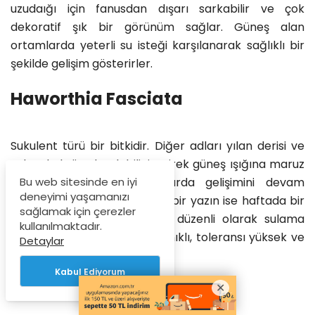
uzudaığı için fanusdan dışarı sarkabilir ve çok
dekoratif şık bir görünüm sağlar. Güneş alan
ortamlarda yeterli su isteği karşılanarak sağlıklı bir
şekilde gelişim gösterirler.
Haworthia Fasciata
Sukulent türü bir bitkidir. Diğer adları yılan derisi ve
zebra kaktüs olarak bilinir. Direk güneş ışığına maruz
kalmadan aydınlık ortamlarda gelişimini devam
Bu web sitesinde en iyi
deneyimi yaşamanızı
ettirirler. Su isteği kışın ayda bir yazın ise haftada bir
sağlamak için çerezler
olmak şartıyla az miktarda düzenli olarak sulama
kullanılmaktadır.
yapılır. Türler arasında dayanıklı, toleransı yüksek ve
Detaylar
çok tercih edilin bir türdür.
Kabul Ediyorum
Kaynaklar