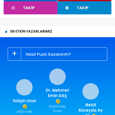
TAKIP
TAKIP
EN ETKIN YAZARLARIMIZ
Nasıl Puan Kazanırım?
Dr. Mehmet
Emin DAŞ
Gülçin Uzun
Betül
10635 Katkı
Rüveyda Ay
Puanı
2450 Katkı