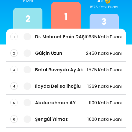
Ak
Puanı
1575 Katkı Puanı
1
2
3
Dr. Mehmet Emin DAŞ
10635 Katkı Puanı
1
Gülçin Uzun
2450 Katkı Puanı
2
Betül Rüveyda Ay Ak
1575 Katkı Puanı
3
İlayda Delisalihoğlu
1369 Katkı Puanı
4
Abdurrahman AY
1100 Katkı Puanı
5
Şengül Yılmaz
1000 Katkı Puanı
6