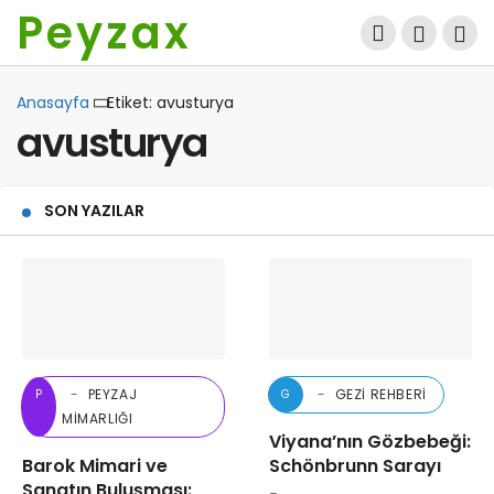
Peyzax
Anasayfa
Etiket: avusturya
avusturya
SON YAZILAR
PEYZAJ
GEZI REHBERI
P
G
MIMARLIĞI
Viyana’nın Gözbebeği:
Barok Mimari ve
Schönbrunn Sarayı
Sanatın Buluşması: