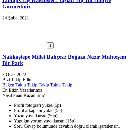
Lithops Taş Kaktüsler: Taşları Hiç Bu Haliyle
Görmediniz
24 Şubat 2021
1
Nakkaştepe Millet Bahçesi: Boğaza Nazır Muhteşem
Bir Park
3 Ocak 2022
Bizi Takip Edin
Beğen
Takip
Takip
Takip
Takip
Takip
En Etkin Yazarlarımız
Nasıl Puan Kazanırım?
Profil fotoğrafı yükle.(5p)
Profil arkaplanı yükle.(5p)
Yazın yayınlansın.(50p)
Yaptığın yorum yayınlansın.(15p)
Soru Cevap bölümünde cevabın doğru olarak işaretlensin.