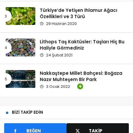
Türkiye’de Yetişen Ihlamur Ağacı
Özellikleri ve 3 Türü
29 Haziran 2020
Lithops Taş Kaktüsler: Taşları Hiç Bu
Haliyle Görmediniz
24 Şubat 2021
Nakkaştepe Millet Bahçesi: Boğaza
Nazır Muhteşem Bir Park
3 Ocak 2022
BIZI TAKIP EDIN
BEĞEN
TAKIP