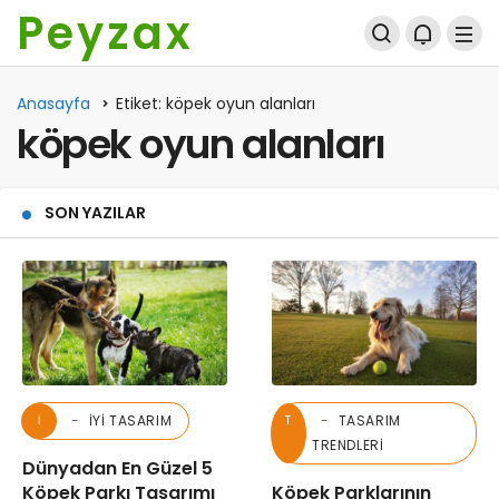
Peyzax
Anasayfa
Etiket: köpek oyun alanları
köpek oyun alanları
SON YAZILAR
İYI TASARIM
TASARIM
İ
T
TRENDLERI
Dünyadan En Güzel 5
Köpek Parkı Tasarımı
Köpek Parklarının