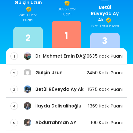
Gülçin Uzun
Betül
10635 Katkı
Rüveyda Ay
Puanı
2450 Katkı
Ak
Puanı
1575 Katkı Puanı
1
2
3
Dr. Mehmet Emin DAŞ
10635 Katkı Puanı
1
Gülçin Uzun
2450 Katkı Puanı
2
Betül Rüveyda Ay Ak
1575 Katkı Puanı
3
İlayda Delisalihoğlu
1369 Katkı Puanı
4
Abdurrahman AY
1100 Katkı Puanı
5