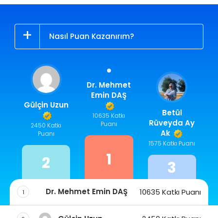
Nasıl Puan Kazanırım?
Dr. Mehmet
Emin DAŞ
Gülçin Uzun
Betül
10635 Katkı
Rüveyda Ay
Puanı
2450 Katkı
Ak
Puanı
1575 Katkı Puanı
1
2
3
Dr. Mehmet Emin DAŞ
10635 Katkı Puanı
1