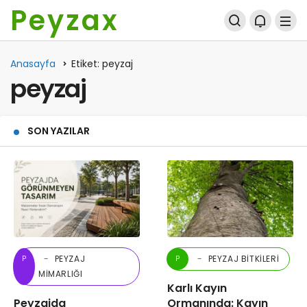
Peyzax
Anasayfa
Etiket: peyzaj
peyzaj
SON YAZILAR
PEYZAJ
PEYZAJ BITKILERI
P
P
MIMARLIĞI
Karlı Kayın
Peyzajda
Ormanında: Kayın