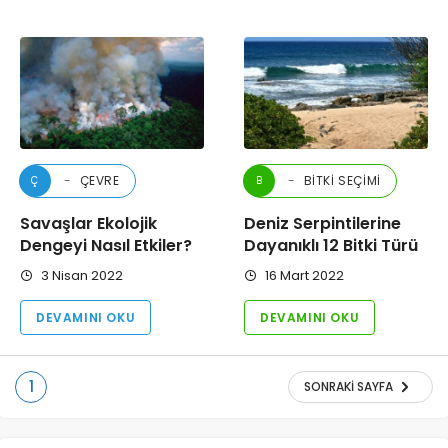
ÇEVRE
BITKI SEÇIMI
Ç
B
Savaşlar Ekolojik
Deniz Serpintilerine
Dengeyi Nasıl Etkiler?
Dayanıklı 12 Bitki Türü
3 Nisan 2022
16 Mart 2022
DEVAMINI OKU
DEVAMINI OKU
1
SONRAKI SAYFA