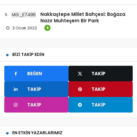
Nakkaştepe Millet Bahçesi: Boğaza
Nazır Muhteşem Bir Park
3 Ocak 2022
BIZI TAKIP EDIN
BEĞEN
TAKIP
TAKIP
TAKIP
TAKIP
TAKIP
EN ETKIN YAZARLARIMIZ