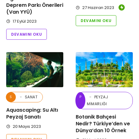
Deprem Parkı Önerileri
27 Haziran 2023
(Van YYÜ)
DEVAMINI OKU
17 Eylül 2023
DEVAMINI OKU
SANAT
PEYZAJ
S
P
MIMARLIĞI
Aquascaping: Su Altı
Peyzaj Sanatı
Botanik Bahçesi
Nedir? Türkiye’den ve
20 Mayıs 2023
Dünya’dan 10 Örnek