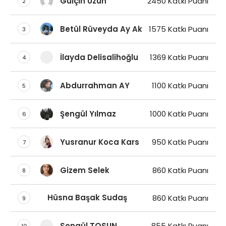
Gülçin Uzun
2450 Katkı Puanı
2
Betül Rüveyda Ay Ak
1575 Katkı Puanı
3
İlayda Delisalihoğlu
1369 Katkı Puanı
4
Abdurrahman AY
1100 Katkı Puanı
5
Şengül Yılmaz
1000 Katkı Puanı
6
Yusranur Koca Kars
950 Katkı Puanı
7
Gizem Selek
860 Katkı Puanı
8
Hüsna Başak Sudaş
860 Katkı Puanı
9
Songül TOSUN
855 Katkı Puanı
10