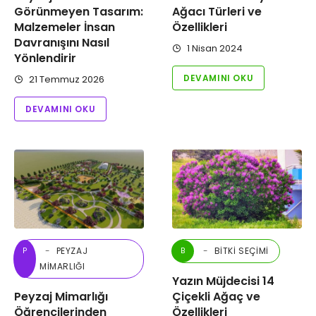
Görünmeyen Tasarım:
Ağacı Türleri ve
Malzemeler İnsan
Özellikleri
Davranışını Nasıl
1 Nisan 2024
Yönlendirir
DEVAMINI OKU
21 Temmuz 2026
DEVAMINI OKU
PEYZAJ
BITKI SEÇIMI
P
B
MIMARLIĞI
Yazın Müjdecisi 14
Peyzaj Mimarlığı
Çiçekli Ağaç ve
Öğrencilerinden
Özellikleri